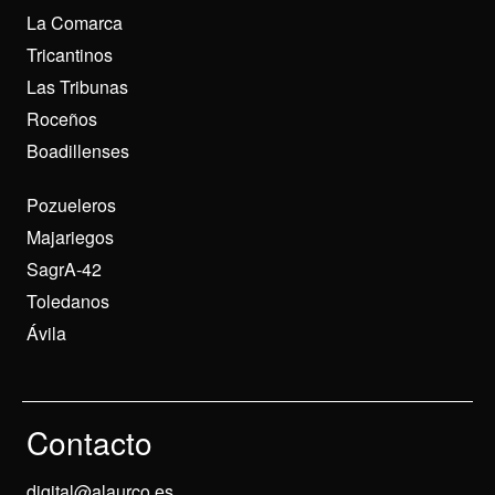
La Comarca
Tricantinos
Las Tribunas
Roceños
Boadillenses
Pozueleros
Majariegos
SagrA-42
Toledanos
Ávila
Contacto
digital@alaurco.es