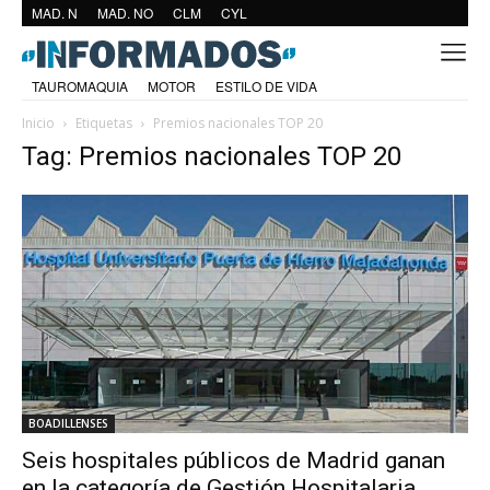
MAD. N
MAD. NO
CLM
CYL
TAUROMAQUIA
MOTOR
ESTILO DE VIDA
Inicio
Etiquetas
Premios nacionales TOP 20
Tag: Premios nacionales TOP 20
BOADILLENSES
Seis hospitales públicos de Madrid ganan
en la categoría de Gestión Hospitalaria