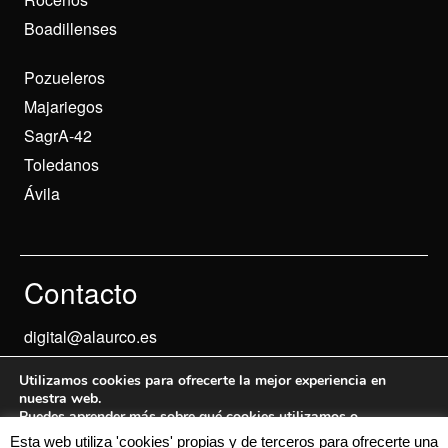
Boadillenses
Pozueleros
Majariegos
SagrA-42
Toledanos
Ávila
Contacto
digital@alaurco.es
Utilizamos cookies para ofrecerte la mejor experiencia en
nuestra web.
Puedes aprender más sobre qué cookies utilizamos o
desactivarlas en los
ajustes
.
Esta web utiliza 'cookies' propias y de terceros para ofrecerte una