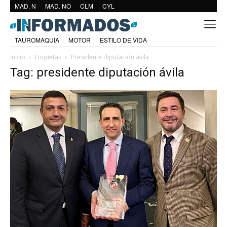
MAD. N
MAD. NO
CLM
CYL
TAUROMAQUIA
MOTOR
ESTILO DE VIDA
Inicio
Etiquetas
Presidente diputación ávila
Tag: presidente diputación ávila