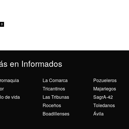
0
ás en Informados
romaquia
La Comarca
Pozueleros
or
Tricantinos
Majariegos
ilo de vida
Las Tribunas
SagrA-42
Roceños
Toledanos
Boadillenses
Ávila