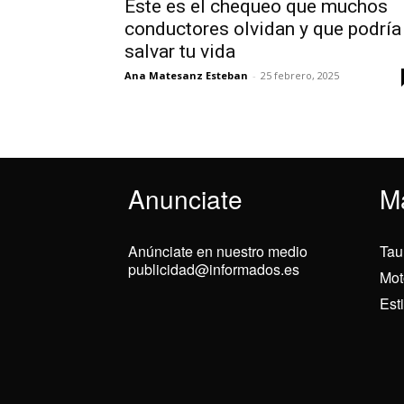
Este es el chequeo que muchos
conductores olvidan y que podría
salvar tu vida
Ana Matesanz Esteban
-
25 febrero, 2025
Anunciate
M
Anúnciate en nuestro medio
Tau
publicidad@informados.es
Mot
Est