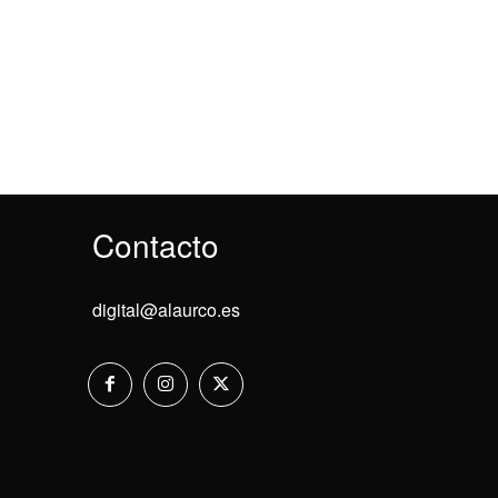
Contacto
digital@alaurco.es