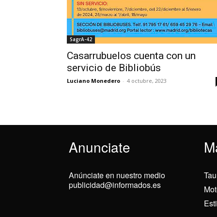
SagrA-42
Casarrubuelos cuenta con un
servicio de Bibliobús
Luciano Monedero
-
4 octubre, 2023
Anunciate
M
Anúnciate en nuestro medio
Tau
publicidad@informados.es
Mot
Est