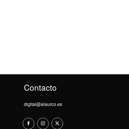
Contacto
digital@alaurco.es