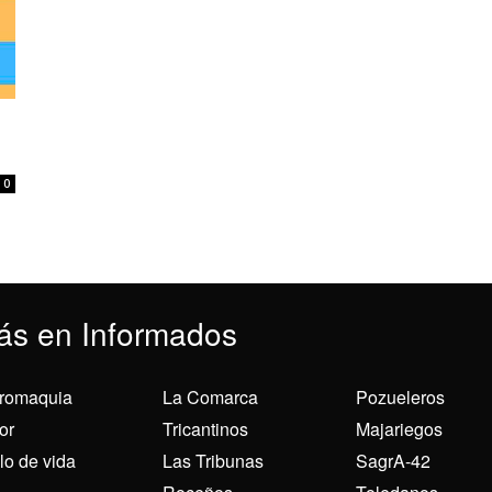
0
ás en Informados
romaquia
La Comarca
Pozueleros
or
Tricantinos
Majariegos
ilo de vida
Las Tribunas
SagrA-42