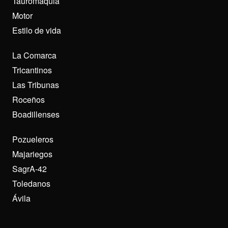
Tauromaquia
Motor
Estilo de vida
La Comarca
Tricantinos
Las Tribunas
Roceños
Boadillenses
Pozueleros
Majariegos
SagrA-42
Toledanos
Ávila