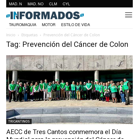
MAD. N
MAD. NO
CLM
CYL
TAUROMAQUIA
MOTOR
ESTILO DE VIDA
Inicio
Etiquetas
Prevención del Cáncer de Colon
Tag: Prevención del Cáncer de Colon
TRICANTINOS
AECC de Tres Cantos conmemora el Día