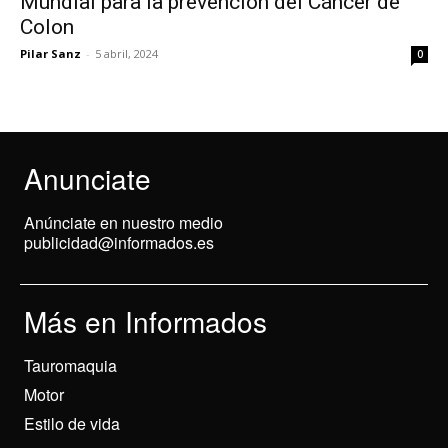
Mundial para la prevención del Cáncer de
Colon
Pilar Sanz
-
5 abril, 2024
0
Anunciate
Anúnciate en nuestro medio
publicidad@informados.es
Más en Informados
Tauromaquia
Motor
Estilo de vida