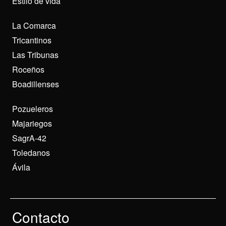
Estilo de vida
La Comarca
Tricantinos
Las Tribunas
Roceños
Boadillenses
Pozueleros
Majariegos
SagrA-42
Toledanos
Ávila
Contacto