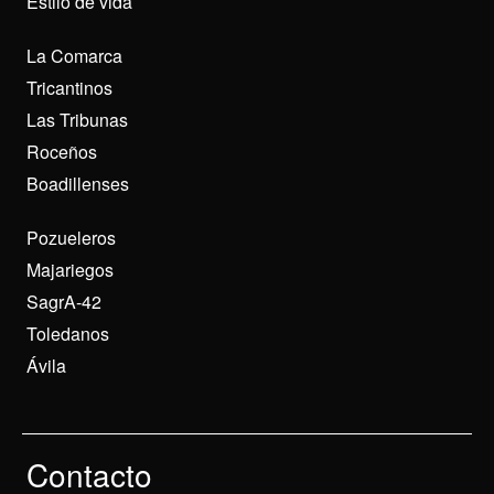
Estilo de vida
La Comarca
Tricantinos
Las Tribunas
Roceños
Boadillenses
Pozueleros
Majariegos
SagrA-42
Toledanos
Ávila
Contacto