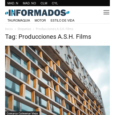
MAD. N
MAD. NO
CLM
CYL
TAUROMAQUIA
MOTOR
ESTILO DE VIDA
Inicio
Etiquetas
Producciones A.S.H. Films
Tag: Producciones A.S.H. Films
Comarca Colmenar Viejo