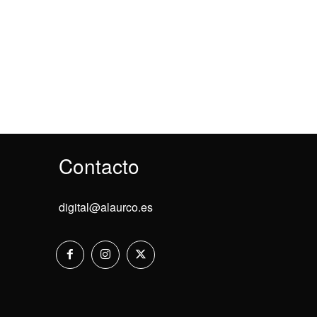
Contacto
digital@alaurco.es