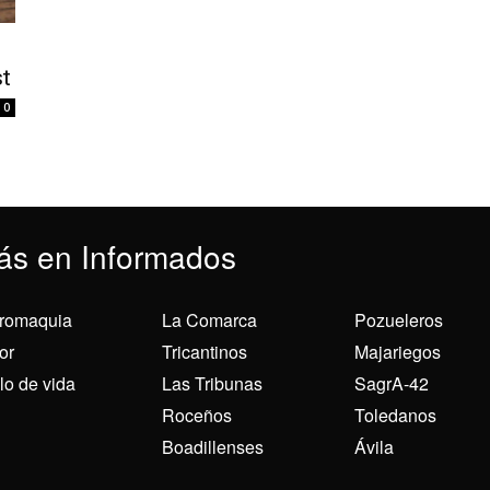
st
0
ás en Informados
romaquia
La Comarca
Pozueleros
or
Tricantinos
Majariegos
ilo de vida
Las Tribunas
SagrA-42
Roceños
Toledanos
Boadillenses
Ávila