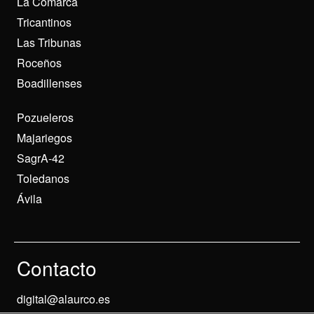
La Comarca
Tricantinos
Las Tribunas
Roceños
Boadillenses
Pozueleros
Majariegos
SagrA-42
Toledanos
Ávila
Contacto
digital@alaurco.es