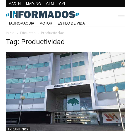
MAD. N
MAD. NO
CLM
CYL
TAUROMAQUIA
MOTOR
ESTILO DE VIDA
Inicio
Etiquetas
Productividad
Tag: Productividad
TRICANTINOS