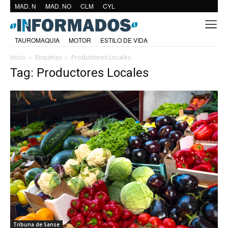
MAD. N
MAD. NO
CLM
CYL
TAUROMAQUIA
MOTOR
ESTILO DE VIDA
Inicio
Etiquetas
Productores Locales
Tag: Productores Locales
Tribuna de Sanse