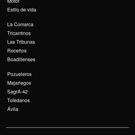
Motor
Estilo de vida
La Comarca
Tricantinos
Las Tribunas
Roceños
Boadillenses
Pozueleros
Majariegos
SagrA-42
Toledanos
Ávila