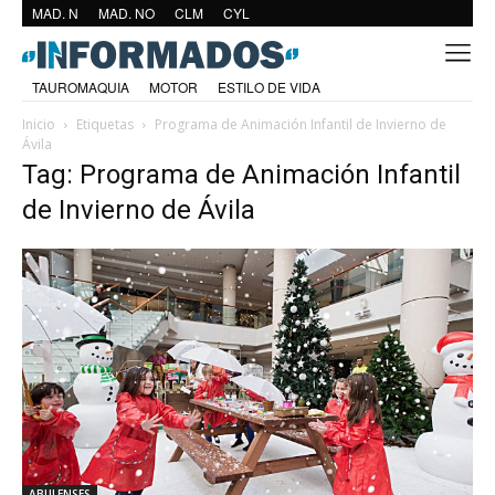
MAD. N
MAD. NO
CLM
CYL
TAUROMAQUIA
MOTOR
ESTILO DE VIDA
Inicio
Etiquetas
Programa de Animación Infantil de Invierno de
Ávila
Tag: Programa de Animación Infantil
de Invierno de Ávila
ABULENSES