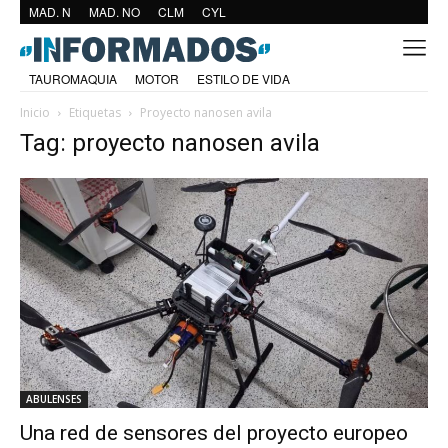
MAD. N
MAD. NO
CLM
CYL
TAUROMAQUIA
MOTOR
ESTILO DE VIDA
Inicio
Etiquetas
Proyecto nanosen avila
Tag: proyecto nanosen avila
ABULENSES
Una red de sensores del proyecto europeo