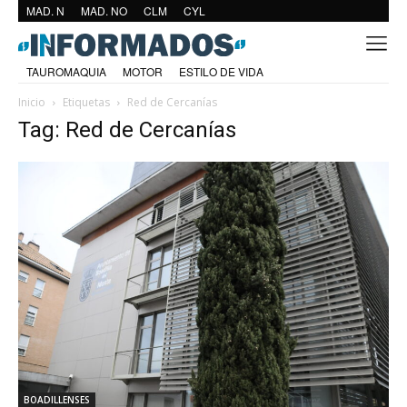
MAD. N
MAD. NO
CLM
CYL
TAUROMAQUIA
MOTOR
ESTILO DE VIDA
Inicio
Etiquetas
Red de Cercanías
Tag: Red de Cercanías
BOADILLENSES