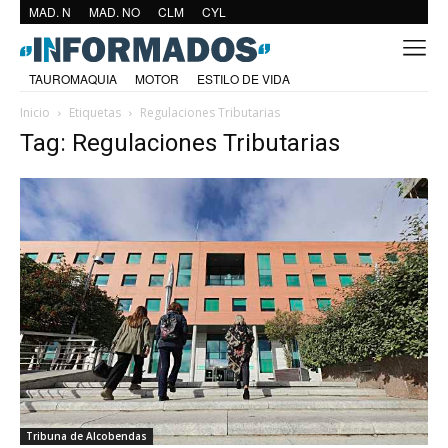
MAD. N
MAD. NO
CLM
CYL
TAUROMAQUIA
MOTOR
ESTILO DE VIDA
Inicio
Etiquetas
Regulaciones Tributarias
Tag: Regulaciones Tributarias
Tribuna de Alcobendas