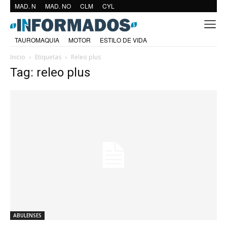
MAD. N
MAD. NO
CLM
CYL
TAUROMAQUIA
MOTOR
ESTILO DE VIDA
Inicio
Etiquetas
Releo plus
Tag: releo plus
ABULENSES