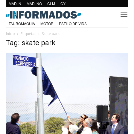
MAD. N
MAD. NO
CLM
CYL
TAUROMAQUIA
MOTOR
ESTILO DE VIDA
Inicio
Etiquetas
Skate park
Tag: skate park