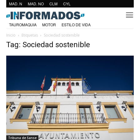
MAD. N
MAD. NO
CLM
CYL
TAUROMAQUIA
MOTOR
ESTILO DE VIDA
Inicio
Etiquetas
Sociedad sostenible
Tag: Sociedad sostenible
Tribuna de Sanse