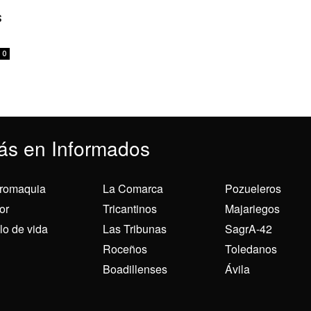
s
0
ás en Informados
romaquia
La Comarca
Pozueleros
or
Tricantinos
Majariegos
ilo de vida
Las Tribunas
SagrA-42
Roceños
Toledanos
Boadillenses
Ávila