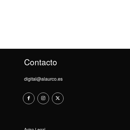
Contacto
digital@alaurco.es
Aviso Legal