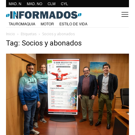
MAD. N
MAD. NO
CLM
CYL
TAUROMAQUIA
MOTOR
ESTILO DE VIDA
Inicio
Etiquetas
Socios y abonados
Tag: Socios y abonados