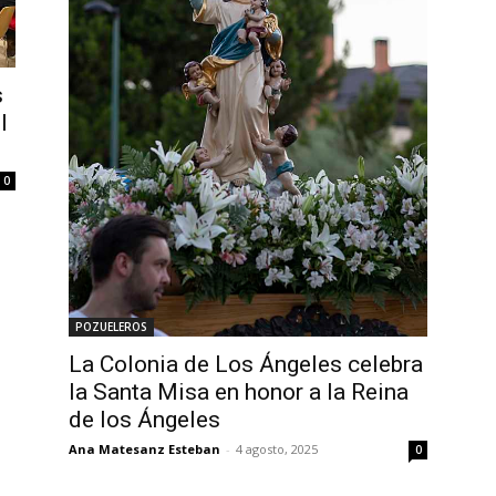
s
l
0
POZUELEROS
La Colonia de Los Ángeles celebra
la Santa Misa en honor a la Reina
de los Ángeles
Ana Matesanz Esteban
-
4 agosto, 2025
0