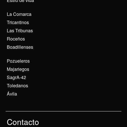
Estilo de vida
La Comarca
Tricantinos
Las Tribunas
Roceños
Boadillenses
Pozueleros
Majariegos
SagrA-42
Toledanos
Ávila
Contacto