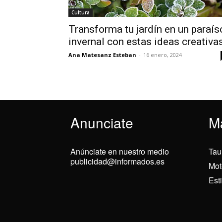
Cultura
Transforma tu jardín en un paraís
invernal con estas ideas creativa
Ana Matesanz Esteban
-
16 enero, 2024
Anunciate
M
Anúnciate en nuestro medio
Tau
publicidad@informados.es
Mot
Est