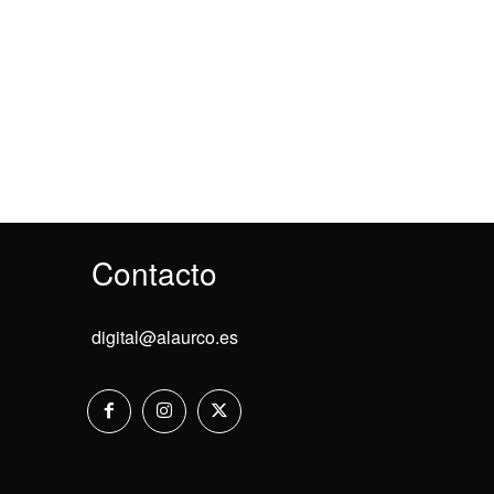
Contacto
digital@alaurco.es