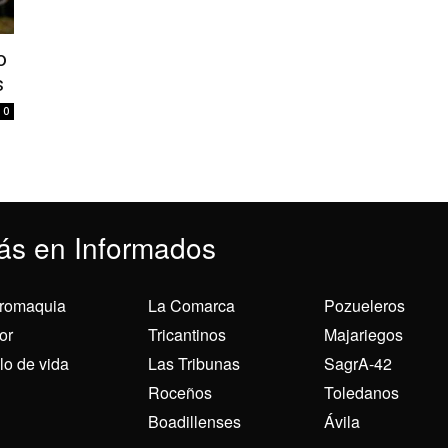
o
s
0
ás en Informados
romaquia
La Comarca
Pozueleros
or
Tricantinos
Majariegos
ilo de vida
Las Tribunas
SagrA-42
Roceños
Toledanos
Boadillenses
Ávila