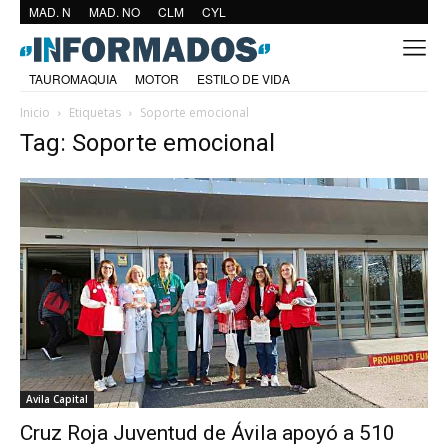
MAD. N
MAD. NO
CLM
CYL
TAUROMAQUIA
MOTOR
ESTILO DE VIDA
Inicio
Etiquetas
Soporte emocional
Tag: Soporte emocional
Avila Capital
Cruz Roja Juventud de Ávila apoyó a 510