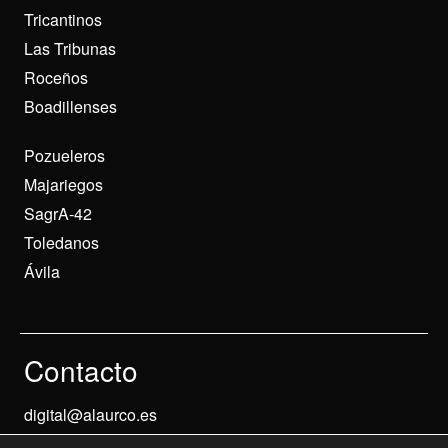
Tricantinos
Las Tribunas
Roceños
Boadillenses
Pozueleros
Majariegos
SagrA-42
Toledanos
Ávila
Contacto
digital@alaurco.es