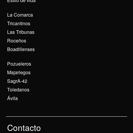
Estilo de vida
La Comarca
Tricantinos
Las Tribunas
Roceños
Boadillenses
Pozueleros
Majariegos
SagrA-42
Toledanos
Ávila
Contacto