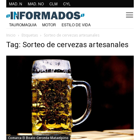
MAD. N
MAD. NO
CLM
CYL
TAUROMAQUIA
MOTOR
ESTILO DE VIDA
Inicio
Etiquetas
Sorteo de cervezas artesanales
Tag: Sorteo de cervezas artesanales
Comarca El Boalo-Cerceda-Mataelpino