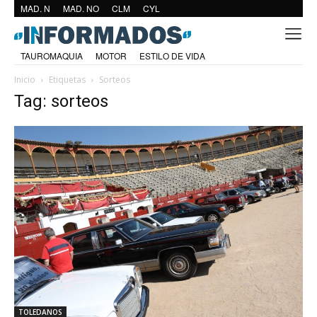
MAD. N
MAD. NO
CLM
CYL
TAUROMAQUIA
MOTOR
ESTILO DE VIDA
Inicio
Etiquetas
Sorteos
Tag: sorteos
TOLEDANOS