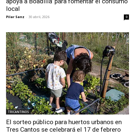
apoya a Boadilla’ para fomentar el consumo
local
Pilar Sanz
-
30 abril, 2026
0
TRICANTINOS
El sorteo público para huertos urbanos en
Tres Cantos se celebrará el 17 de febrero