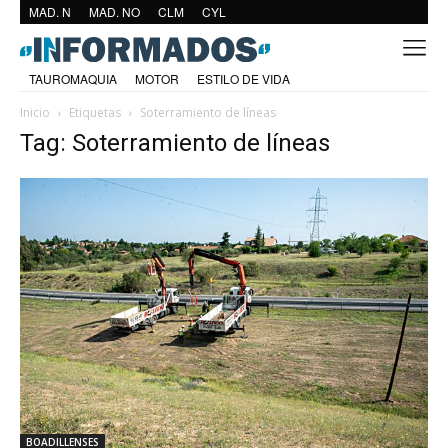
MAD. N
MAD. NO
CLM
CYL
TAUROMAQUIA
MOTOR
ESTILO DE VIDA
Inicio
Etiquetas
Soterramiento de líneas
Tag: Soterramiento de líneas
BOADILLENSES