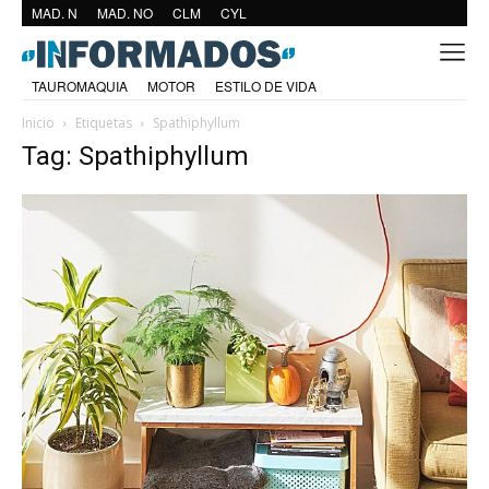
MAD. N
MAD. NO
CLM
CYL
TAUROMAQUIA
MOTOR
ESTILO DE VIDA
Inicio
Etiquetas
Spathiphyllum
Tag: Spathiphyllum