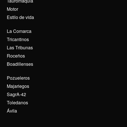
Tauromaquia
Motor
Estilo de vida
La Comarca
Tricantinos
Las Tribunas
Roceños
Boadillenses
Pozueleros
Majariegos
SagrA-42
Toledanos
Ávila