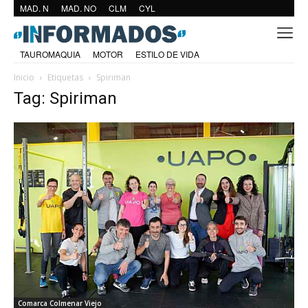
MAD. N
MAD. NO
CLM
CYL
TAUROMAQUIA
MOTOR
ESTILO DE VIDA
Inicio
Etiquetas
Spiriman
Tag: Spiriman
Comarca Colmenar Viejo