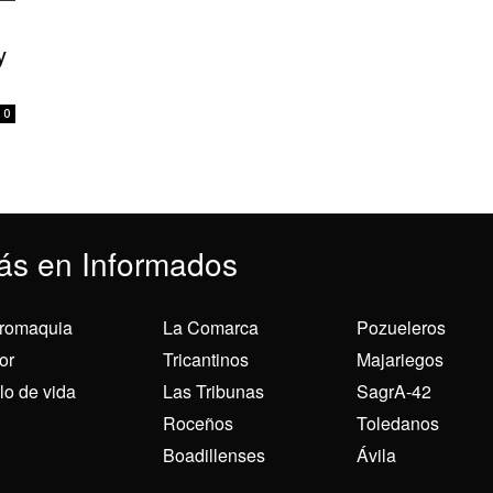
y
0
ás en Informados
romaquia
La Comarca
Pozueleros
or
Tricantinos
Majariegos
ilo de vida
Las Tribunas
SagrA-42
Roceños
Toledanos
Boadillenses
Ávila