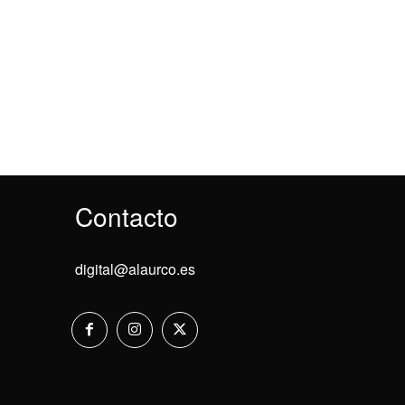
Contacto
digital@alaurco.es