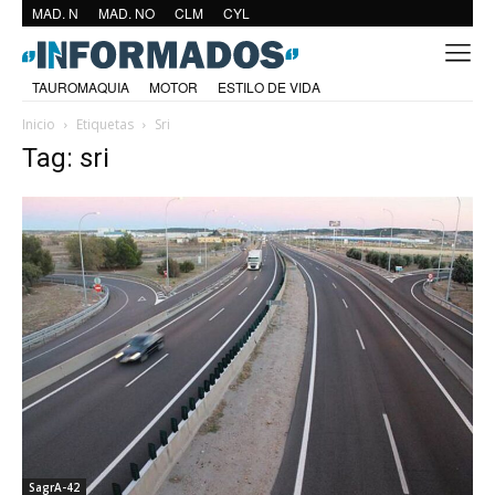
MAD. N
MAD. NO
CLM
CYL
TAUROMAQUIA
MOTOR
ESTILO DE VIDA
Inicio
Etiquetas
Sri
Tag: sri
SagrA-42