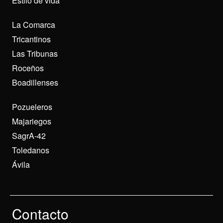
Estilo de vida
La Comarca
Tricantinos
Las Tribunas
Roceños
Boadillenses
Pozueleros
Majariegos
SagrA-42
Toledanos
Ávila
Contacto