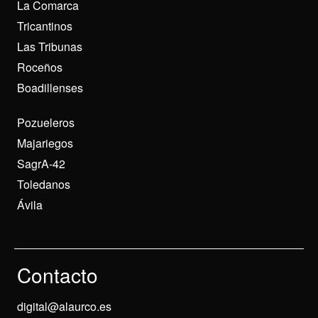
La Comarca
Tricantinos
Las Tribunas
Roceños
Boadillenses
Pozueleros
Majariegos
SagrA-42
Toledanos
Ávila
Contacto
digital@alaurco.es