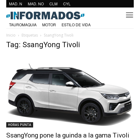
MAD. N
MAD. NO
CLM
CYL
TAUROMAQUIA
MOTOR
ESTILO DE VIDA
Inicio
Etiquetas
SsangYong Tivoli
Tag: SsangYong Tivoli
HORAS PUNTA
SsangYong pone la guinda a la gama Tivoli