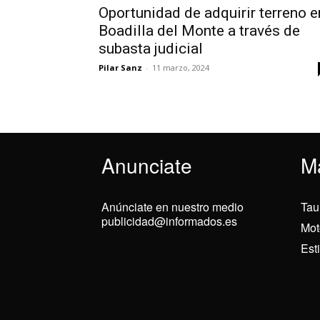
Oportunidad de adquirir terreno e
Boadilla del Monte a través de
subasta judicial
Pilar Sanz
-
11 marzo, 2024
Anunciate
M
Anúnciate en nuestro medio
Tau
publicidad@informados.es
Mot
Est