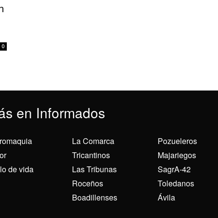
n
0
ás en Informados
romaquia
La Comarca
Pozueleros
or
Tricantinos
Majariegos
ilo de vida
Las Tribunas
SagrA-42
Roceños
Toledanos
Boadillenses
Ávila