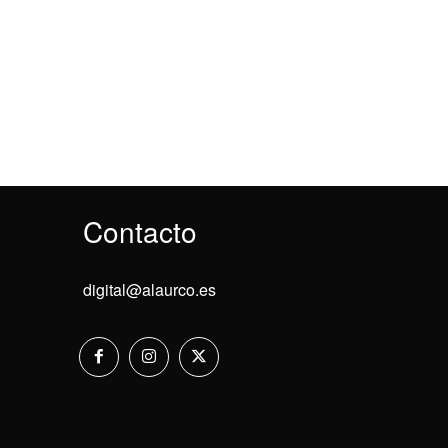
Contacto
digital@alaurco.es