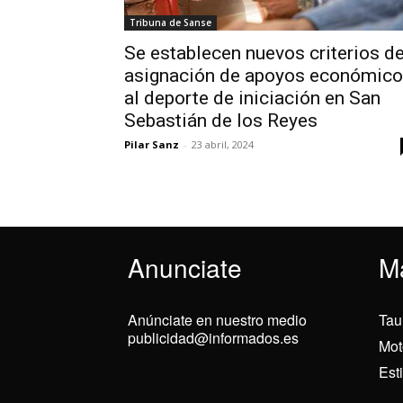
Tribuna de Sanse
Se establecen nuevos criterios d
asignación de apoyos económic
al deporte de iniciación en San
Sebastián de los Reyes
Pilar Sanz
-
23 abril, 2024
Anunciate
M
Anúnciate en nuestro medio
Tau
publicidad@informados.es
Mot
Est