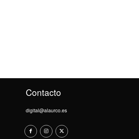
Contacto
digital@alaurco.es