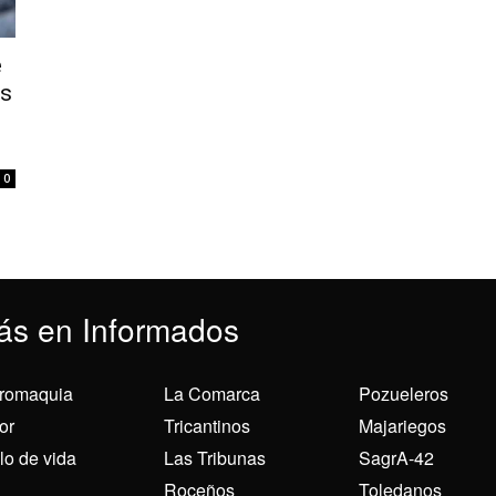
e
os
0
ás en Informados
romaquia
La Comarca
Pozueleros
or
Tricantinos
Majariegos
ilo de vida
Las Tribunas
SagrA-42
Roceños
Toledanos