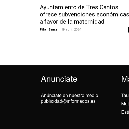
Ayuntamiento de Tres Cantos
ofrece subvenciones económica
a favor de la maternidad
Pilar Sanz
-
19 abril, 2024
Anunciate
M
Anúnciate en nuestro medio
Tau
publicidad@informados.es
Mot
Est