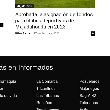
MAJARIEGOS
s
Aprobada la asignación de fondos
para clubes deportivos de
0
Majadahonda en 2023
Pilar Sanz
-
17 noviembre, 2023
0
ás en Informados
romaquia
La Comarca
Pozueleros
or
Tricantinos
Majariegos
ilo de vida
Las Tribunas
SagrA-42
Roceños
Toledanos
Boadillenses
Ávila