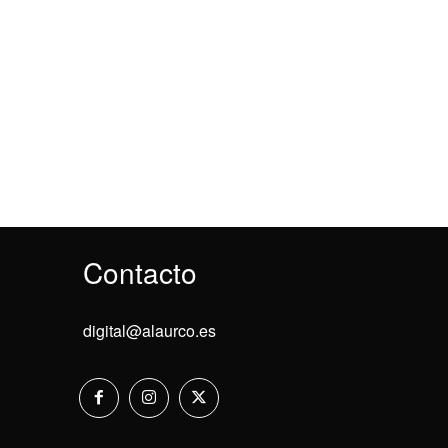
Contacto
digital@alaurco.es