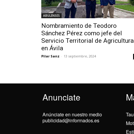
ABULENSES
Nombramiento de Teodoro
Sánchez Pérez como jefe del
Servicio Territorial de Agricultura
en Ávila
Pilar Sanz
-
13 septiembre, 2024
Anunciate
M
Anúnciate en nuestro medio
Tau
publicidad@informados.es
Mot
Est