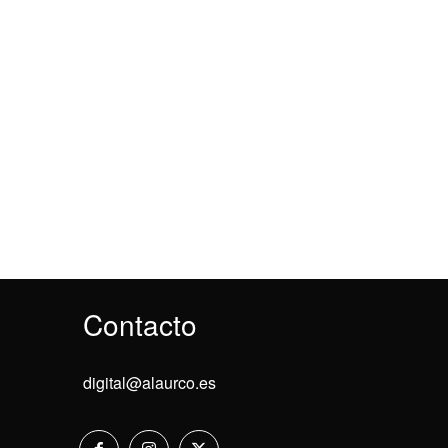
Contacto
digital@alaurco.es