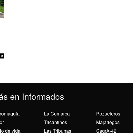
0
ás en Informados
romaquia
La Comarca
Pozueleros
or
Tricantinos
Majariegos
ilo de vida
Las Tribunas
SagrA-42