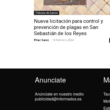
Tribuna de Sanse
Nueva licitación para control y
prevención de plagas en San
Sebastián de los Reyes
Pilar Sanz
-
16 febrero, 2024
Anunciate
M
Anúnciate en nuestro medio
Tau
publicidad@informados.es
Mot
Est