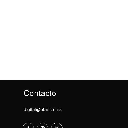
Contacto
digital@alaurco.es