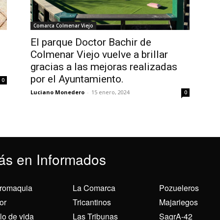
Comarca Colmenar Viejo
El parque Doctor Bachir de
Colmenar Viejo vuelve a brillar
gracias a las mejoras realizadas
por el Ayuntamiento.
0
Luciano Monedero
-
15 enero, 2024
0
ás en Informados
romaquia
La Comarca
Pozueleros
or
Tricantinos
Majariegos
ilo de vida
Las Tribunas
SagrA-42