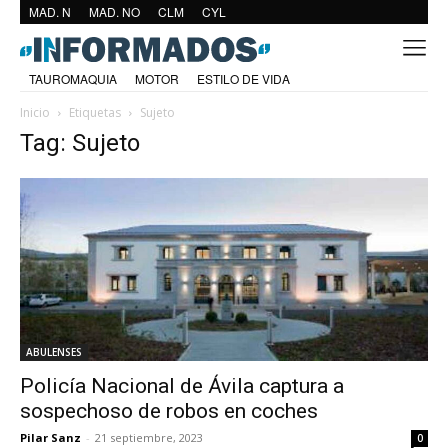
MAD. N
MAD. NO
CLM
CYL
TAUROMAQUIA
MOTOR
ESTILO DE VIDA
Inicio
Etiquetas
Sujeto
Tag: Sujeto
ABULENSES
Policía Nacional de Ávila captura a
sospechoso de robos en coches
Pilar Sanz
-
21 septiembre, 2023
0