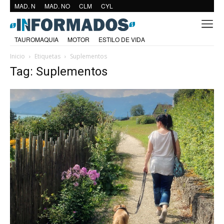
MAD. N
MAD. NO
CLM
CYL
TAUROMAQUIA
MOTOR
ESTILO DE VIDA
Inicio
Etiquetas
Suplementos
Tag: Suplementos