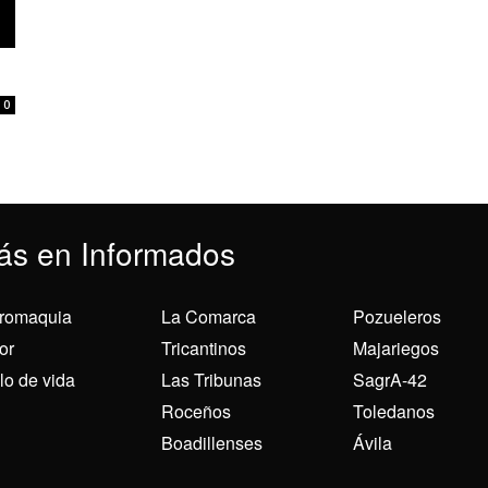
0
ás en Informados
romaquia
La Comarca
Pozueleros
or
Tricantinos
Majariegos
ilo de vida
Las Tribunas
SagrA-42
Roceños
Toledanos
Boadillenses
Ávila