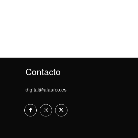
Contacto
digital@alaurco.es