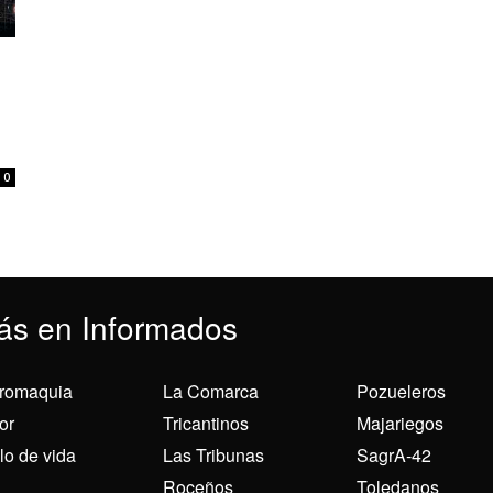
0
ás en Informados
romaquia
La Comarca
Pozueleros
or
Tricantinos
Majariegos
ilo de vida
Las Tribunas
SagrA-42
Roceños
Toledanos