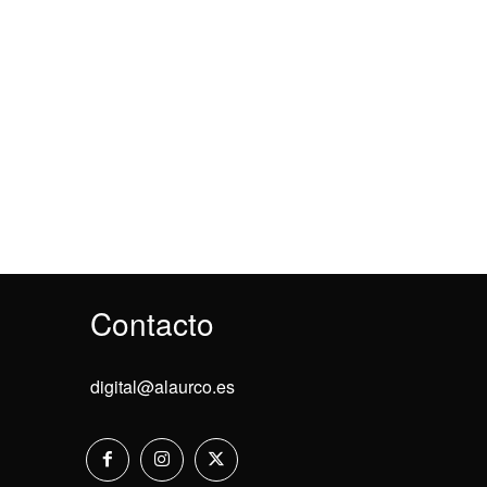
Contacto
digital@alaurco.es