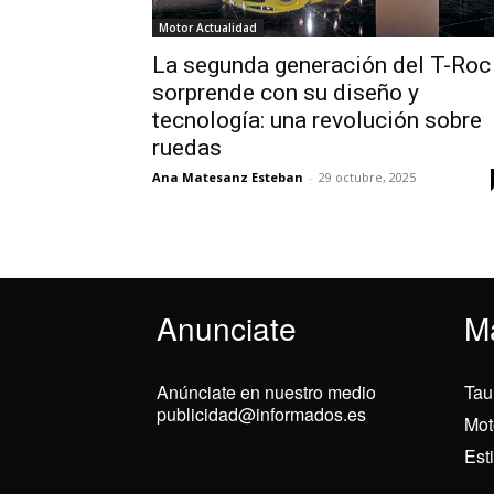
Motor Actualidad
La segunda generación del T-Roc
sorprende con su diseño y
tecnología: una revolución sobre
ruedas
Ana Matesanz Esteban
-
29 octubre, 2025
Anunciate
M
Anúnciate en nuestro medio
Tau
publicidad@informados.es
Mot
Est