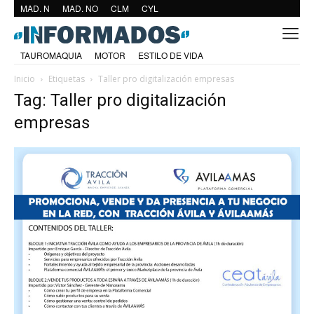
MAD. N
MAD. NO
CLM
CYL
TAUROMAQUIA
MOTOR
ESTILO DE VIDA
Inicio
Etiquetas
Taller pro digitalización empresas
Tag: Taller pro digitalización
empresas