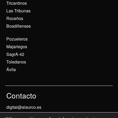
Tricantinos
Las Tribunas
Roceños
Boadillenses
Pozueleros
Majariegos
SagrA-42
Toledanos
Ávila
Contacto
digital@alaurco.es