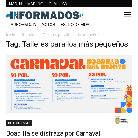
MAD. N
MAD. NO
CLM
CYL
TAUROMAQUIA
MOTOR
ESTILO DE VIDA
Inicio
Etiquetas
Talleres para los más pequeños
Tag: Talleres para los más pequeños
BOADILLENSES
Boadilla se disfraza por Carnaval