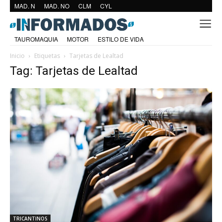
MAD. N
MAD. NO
CLM
CYL
TAUROMAQUIA
MOTOR
ESTILO DE VIDA
Inicio
Etiquetas
Tarjetas de Lealtad
Tag: Tarjetas de Lealtad
TRICANTINOS