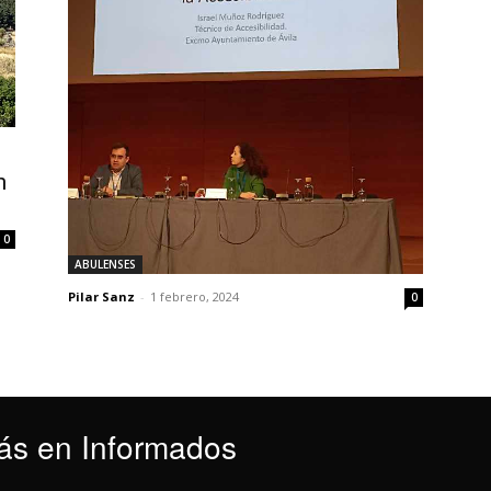
n
0
ABULENSES
Pilar Sanz
-
1 febrero, 2024
0
ás en Informados