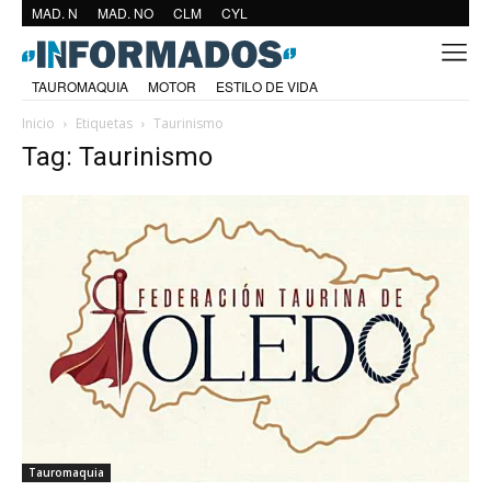
MAD. N
MAD. NO
CLM
CYL
TAUROMAQUIA
MOTOR
ESTILO DE VIDA
Inicio
Etiquetas
Taurinismo
Tag: Taurinismo
Tauromaquia