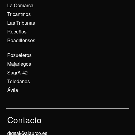
La Comarca
Tricantinos
Las Tribunas
Roceños
Boadillenses
Pozueleros
Majariegos
SagrA-42
Toledanos
Ávila
Contacto
digital@alaurco.es