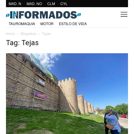
MAD. N
MAD. NO
CLM
CYL
TAUROMAQUIA
MOTOR
ESTILO DE VIDA
Inicio
Etiquetas
Tejas
Tag: Tejas