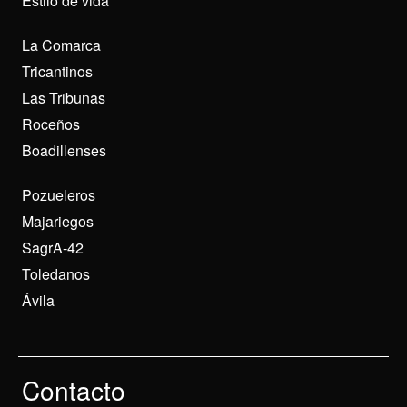
Estilo de vida
La Comarca
Tricantinos
Las Tribunas
Roceños
Boadillenses
Pozueleros
Majariegos
SagrA-42
Toledanos
Ávila
Contacto