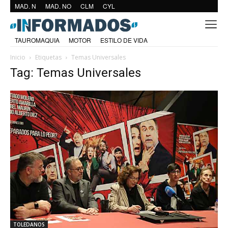
MAD. N
MAD. NO
CLM
CYL
TAUROMAQUIA
MOTOR
ESTILO DE VIDA
Inicio
Etiquetas
Temas Universales
Tag: Temas Universales
TOLEDANOS