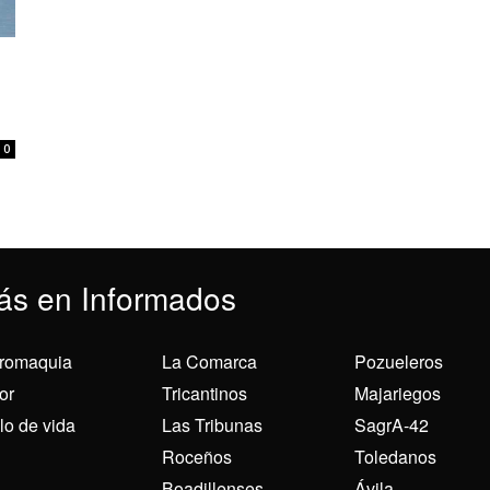
0
ás en Informados
romaquia
La Comarca
Pozueleros
or
Tricantinos
Majariegos
ilo de vida
Las Tribunas
SagrA-42
Roceños
Toledanos
Boadillenses
Ávila