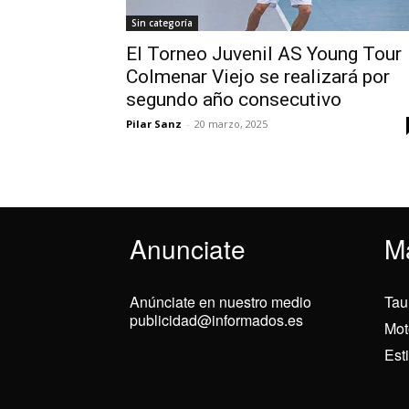
Sin categoría
El Torneo Juvenil AS Young Tour
Colmenar Viejo se realizará por
segundo año consecutivo
Pilar Sanz
-
20 marzo, 2025
Anunciate
M
Anúnciate en nuestro medio
Tau
publicidad@informados.es
Mot
Est