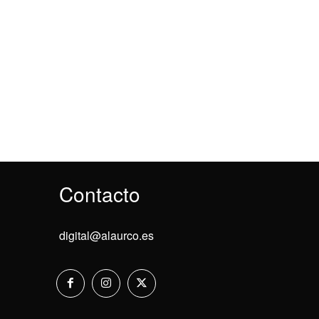
Contacto
digital@alaurco.es